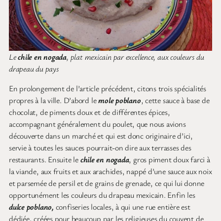
Le
chile en nogada
, plat mexicain par excellence, aux couleurs du
drapeau du pays
En prolongement de l’article précédent, citons trois spécialités
propres à la ville. D’abord le
mole poblano
, cette sauce à base de
chocolat, de piments doux et de différentes épices,
accompagnant généralement du poulet, que nous avions
découverte dans un marché et qui est donc originaire d’ici,
servie à toutes les sauces pourrait-on dire aux terrasses des
restaurants. Ensuite le
chile en nogada
, gros piment doux farci à
la viande, aux fruits et aux arachides, nappé d’une sauce aux noix
et parsemée de persil et de grains de grenade, ce qui lui donne
opportunément les couleurs du drapeau mexicain. Enfin les
dulce poblano,
confiseries locales, à qui une rue entière est
dédiée, créées pour beaucoup par les religieuses du couvent de