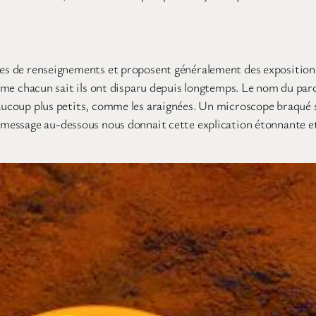
hes de renseignements et proposent généralement des expositions d
acun sait ils ont disparu depuis longtemps. Le nom du parc est 
eaucoup plus petits, comme les araignées. Un microscope braqué 
 message au-dessous nous donnait cette explication étonnante et 