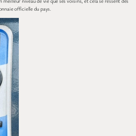
meilleur niveau de vie que ses voisins, et cela se ressent dès
nnaie officielle du pays.